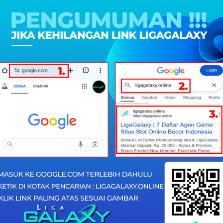
Fat Panda adalah 
impact! Dirancang buat 
ketebak. Dengan energi 
menang besar—Fat Pan