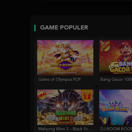
GAME POPULER
Gates of Olympus POP
Bang Gacor 100
Mahjong Wins 3 – Black Scatter
DJ BOOM BOO