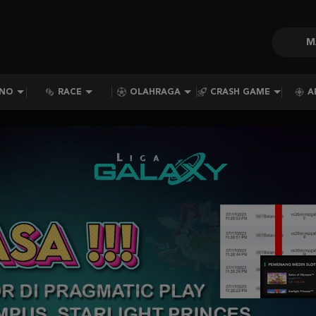
M
INO
RACE
OLAHRAGA
CRASH GAME
A