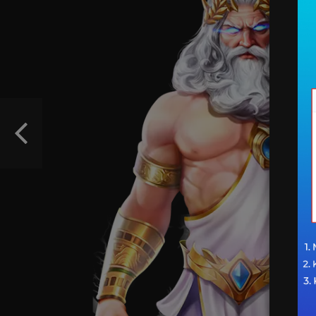
Previous