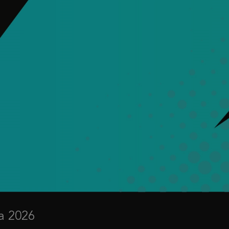
a 2026