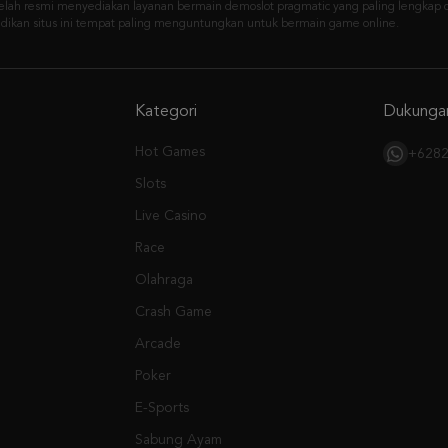
elah resmi menyediakan layanan bermain demoslot pragmatic yang paling lengkap dan 
jadikan situs ini tempat paling menguntungkan untuk bermain game online.
Kategori
Dukunga
Hot Games
+6282
Slots
Live Casino
Race
Olahraga
Crash Game
Arcade
Poker
E-Sports
Sabung Ayam