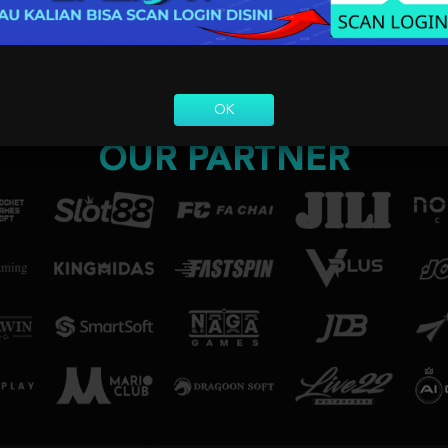
OK
OUR PARTNER