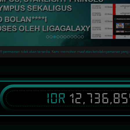
inan tidak akan tersedia. Kami memohon maaf atas ketidaknyamanan yang mungkin 
IDR
12,736,8