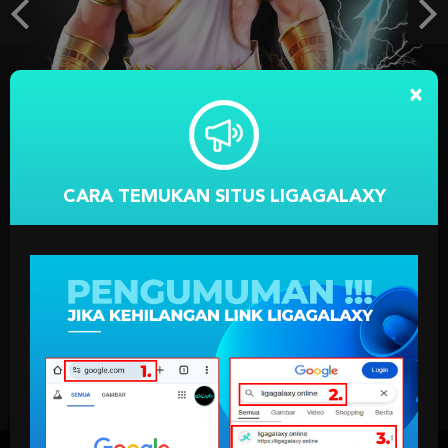
IDR
410,200.00
Previous
Ne
Mahjong Wins - Gong Xi Fa Cai
s**u
×
IDR
406,500.00
CARA TEMUKAN SITUS LIGAGALAXY
RAGMATIC PLAY
ay adalah salah satu pemain utama di dunia iGaming. Kami hadir
t pemenang penghargaan, live casino, dan konten multi-produk
 performa maksimal dan bikin pemain terpikat di seluruh dunia.
rena inovasi, kualitas, dan gerak cepat—kami bukan cuma ikut
tren, tapi yang bikin tren!
Coba Sekarang