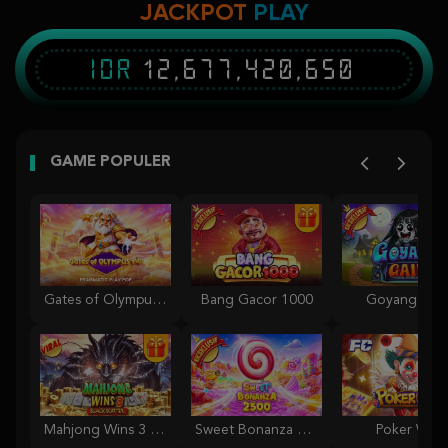
JACKPOT
PLAY
IDR
12,677,420,650
GAME POPULER
Gates of Olympus POP
Bang Gacor 1000
Goyang Gai
Mahjong Wins 3 – Black Scatter
Sweet Bonanza 2500
Poker Win