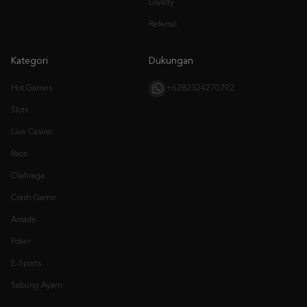
Loyalty
Referral
Kategori
Dukungan
Hot Games
+6282324270792
Slots
Live Casino
Race
Olahraga
Crash Game
Arcade
Poker
E-Sports
Sabung Ayam