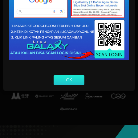
OUR PARTNER
OK