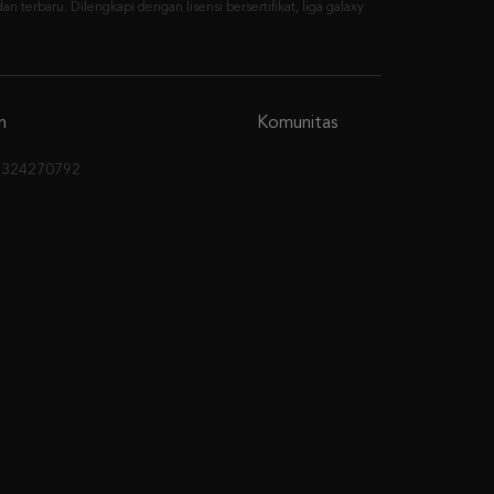
terbaru. Dilengkapi dengan lisensi bersertifikat, liga galaxy
n
Komunitas
324270792