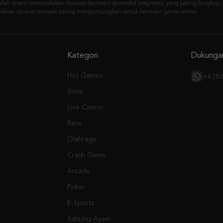
elah resmi menyediakan layanan bermain demoslot pragmatic yang paling lengkap dan 
jadikan situs ini tempat paling menguntungkan untuk bermain game online.
Kategori
Dukunga
Hot Games
+6282
Slots
Live Casino
Race
Olahraga
Crash Game
Arcade
Poker
E-Sports
Sabung Ayam