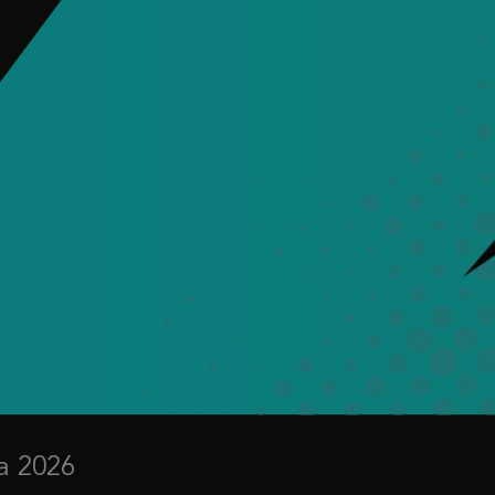
a 2026