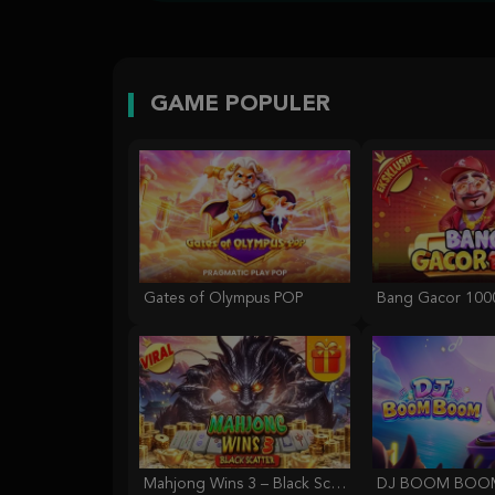
GAME POPULER
Gates of Olympus POP
Bang Gacor 100
Mahjong Wins 3 – Black Scatter
DJ BOOM BOO