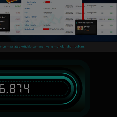
af atas ketidaknyamanan yang mungkin ditimbulkan.
Pemeliharaan Terjadwal: Ma
36,874