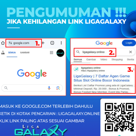
Fat Panda adalah 
impact! Dirancang buat 
ketebak. Dengan energi 
menang besar—Fat Pan