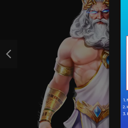
Previous