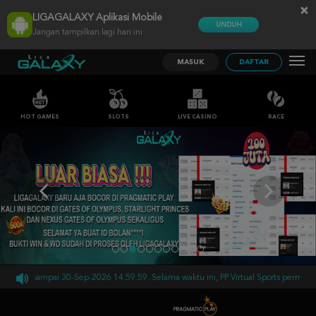
×
LIGAGALAXY Aplikasi Mobile
UNDUH
Jangan tampilkan lagi hari ini
MASUK
DAFTAR
HOT GAMES
SLOTS
LIVE CASINO
RACE
4.59.59 sampai 30-Sep-2026 14.59.59. Selama waktu ini, PP Virtual Sports permain