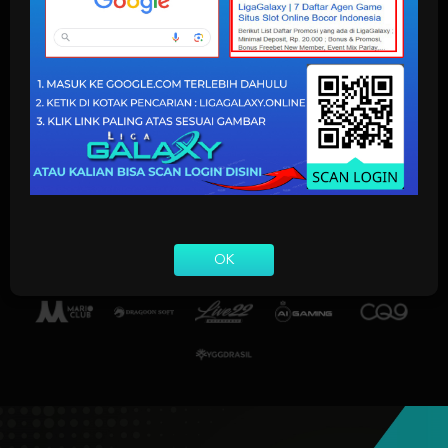
OUR PARTNER
OK