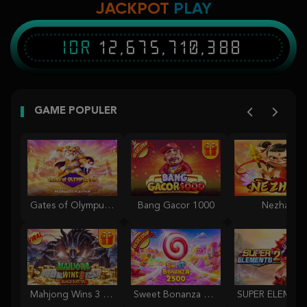
JACKPOT
PLAY
IDR
12,675,710,388
GAME POPULER
Gates of Olympus POP
Bang Gacor 1000
Nezha 2
Mahjong Wins 3 – Black Scatter
Sweet Bonanza 2500