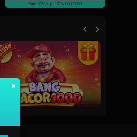
Kam, 06-Agt-2026 00.00.00
Gates of Olympus Super
Scatter
ahmad1****0
IDR
1,101,770.00
Gates of Olympus
1000
duit****d
IDR
1,046,360.00
Gates of Olympus Super
Scatter
×
tomp****9
IDR
702,980.00
Mahjong Wins 2
tomp****9
IDR
526,000.00
Mahjong Wins 2