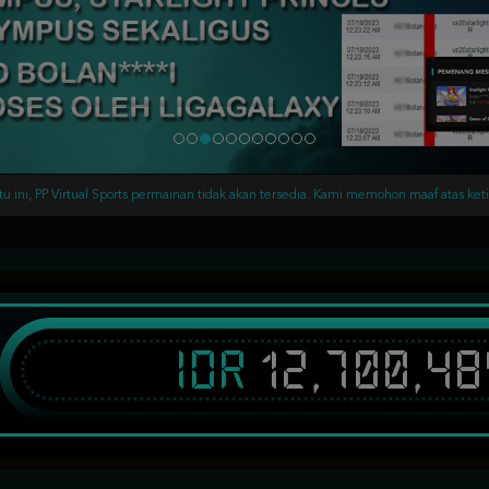
PP Virtual Sports permainan tidak akan tersedia. Kami memohon maaf atas ketidakny
IDR
12,700,4