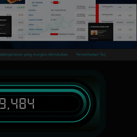
amanan yang mungkin ditimbulkan.
Pemeliharaan Terjadwal: MarbleX pada 31-Ju
89,484