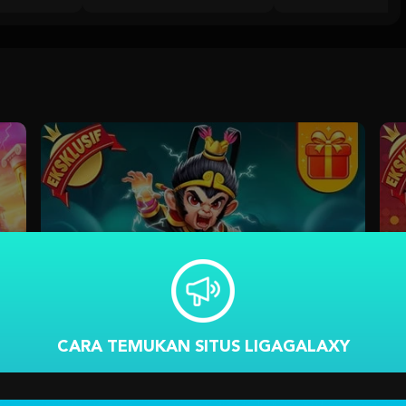
CARA TEMUKAN SITUS LIGAGALAXY