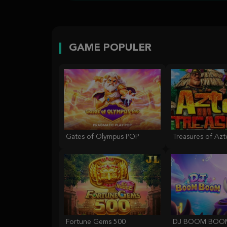
GAME POPULER
Gates of Olympus POP
Treasures of Azt
Fortune Gems 500
DJ BOOM BOO