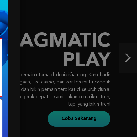
tomp****9
IDR
518,000.00
Gates of Olympus™
madeagu****w
PRAGMATIC
IDR
498,550.00
PLAY
Fortune of Olympus
Nex
bolangz****1
IDR
432,000.00
alah satu pemain utama di dunia iGaming. Kami hadir
penghargaan, live casino, dan konten multi-produk
maksimal dan bikin pemain terpikat di seluruh dunia.
ualitas, dan gerak cepat—kami bukan cuma ikut tren,
tapi yang bikin tren!
Coba Sekarang