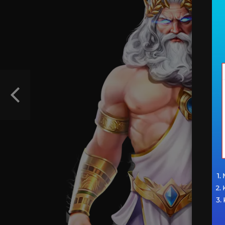
Previous