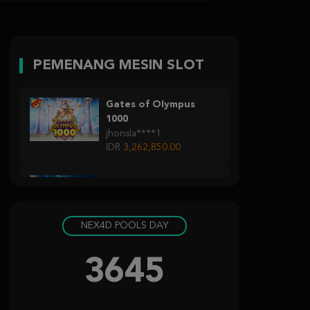
PEMENANG MESIN SLOT
Gates of Olympus
1000
jhonsla****1
IDR
3,262,850.00
Starlight Princess™
Epic Ze Zeus
Koi Gate
1000
abim****p
IDR
1,750,050.00
NEX4D POOLS DAY
Fortune of Olympus
3645
bolangz****1
IDR
1,241,940.00
Kpop Hunter Zeus
Mahjong Legend