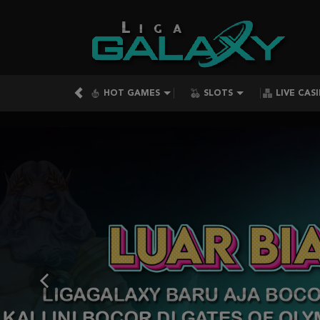
HOT GAMES
SLOTS
LIVE CAS