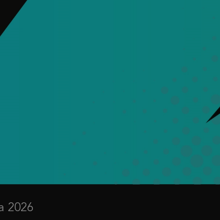
a 2026