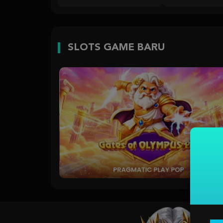
SLOTS GAME BARU