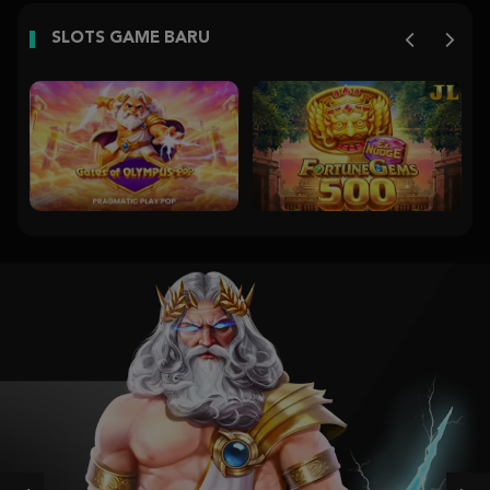
SLOTS GAME BARU
Starlight Princess
y****2
IDR
1,995,600.00
Fortune of Olympus
bolangz****1
IDR
1,694,000.00
Fortune of Olympus
bolangz****1
IDR
1,430,000.00
Fortune of Olympus
bolangz****1
IDR
1,241,940.00
Fortune of Olympus
bolangz****1