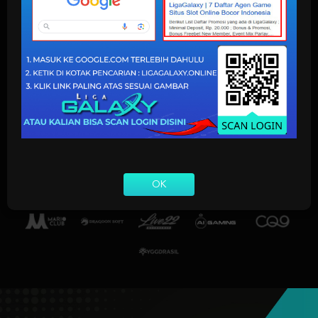
OUR PARTNER
OK