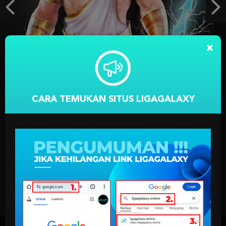
IDR
922,500.00
Previous
Ne
Sweet Bonanza 2500
ahd****7
×
IDR
894,970.00
CARA TEMUKAN SITUS LIGAGALAXY
ATIC PLAY
atu pemain utama di dunia iGaming. Kami hadir
rgaan, live casino, dan konten multi-produk
l dan bikin pemain terpikat di seluruh dunia.
litas, dan gerak cepat—kami bukan cuma ikut
, tapi yang bikin tren!
oba Sekarang