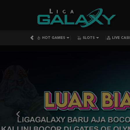
HOT GAMES
SLOTS
LIVE CAS