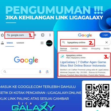
Fat Panda adalah 
impact! Dirancang buat 
ketebak. Dengan energi 
menang besar—Fat Pan