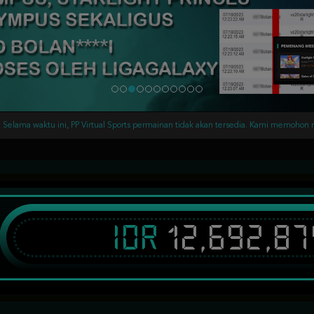
 waktu ini, PP Virtual Sports permainan tidak akan tersedia. Kami memohon maaf a
IDR
12,692,8