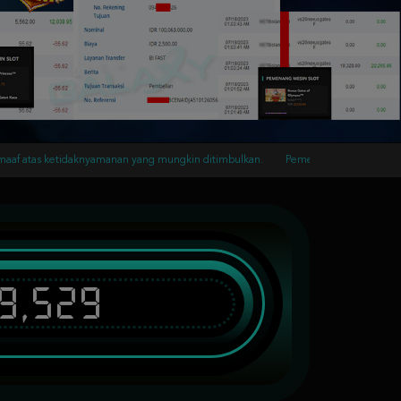
tas ketidaknyamanan yang mungkin ditimbulkan.
Pemeliharaan Terjadwal: Marble
78,685