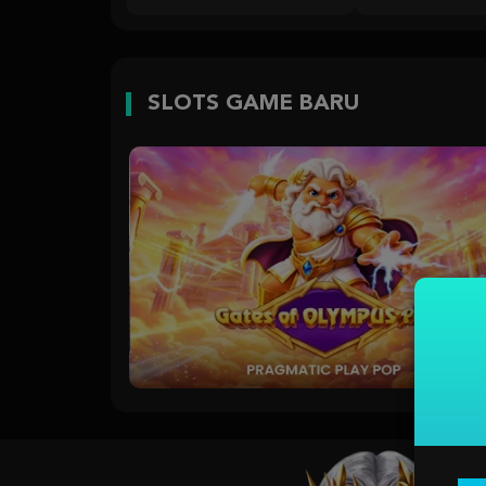
SLOTS GAME BARU