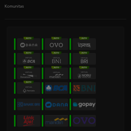
Komunitas