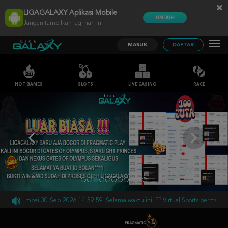
×
LIGAGALAXY Aplikasi Mobile
UNDUH
Jangan tampilkan lagi hari ini
MASUK
DAFTAR
HOT GAMES
SLOTS
LIVE CASINO
RACE
.59.59 sampai 30-Sep-2026 14.59.59. Selama waktu ini, PP Virtual Sports permaina