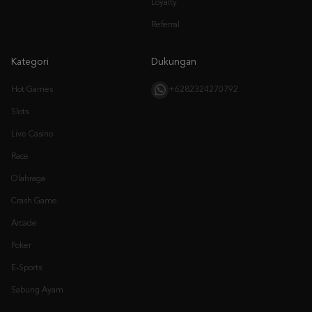
Loyalty
Referral
Kategori
Dukungan
Hot Games
+6282324270792
Slots
Live Casino
Race
Olahraga
Crash Game
Arcade
Poker
E-Sports
Sabung Ayam